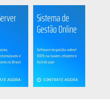
Server
Sistema de
Gestão Online
ustas,
Software de gestão online!
ustomizáveis e
100% na nuvem, eficiente e
ores no Brasil
fácil de usar