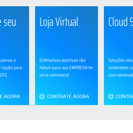
 seu
Loja Virtual
Cloud 
planos e
Estimativas positivas não
Soluções rob
r opção para
faltam para sua EMPRESA ter
totalmente c
SITE
um e-commerce!
com servervid