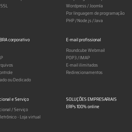
 SSL
Wordpress / Joomla
Por linguagem de programação
PHP / Node.js / Java
BRA corporativo
E-mail profissional
Roundcube Webmail
AP
POP3 / IMAP
rquivos
E-mail ilimitados
ontrole
Redirecionamentos
ado ou Dedicado
ucional e Serviço
SOLUÇÕES EMPRESARIAIS
ERPs 100% online
ucional / Serviço
etrônico - Loja virtual