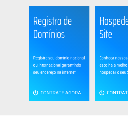
Registro de
Hospede
Domínios
Site
Registre seu domínio nacional
Conheça nossos 
ou internacional garantindo
escolha a melho
seu endereço na internet
hospedar o seu 